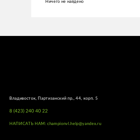
Ничего не найдено
Владивосток, Партизанский пр., 44, корп. 5
8 (423) 240 40 22
НАПИСАТЬ НАМ: championvl.help@yandex.ru