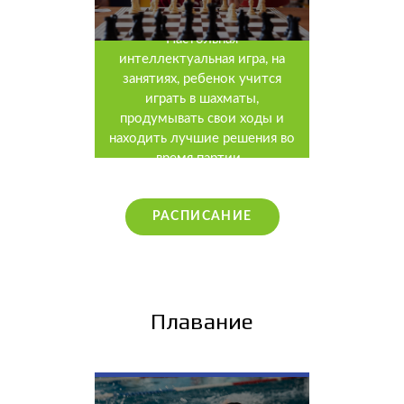
Настольная
интеллектуальная игра, на
занятиях, ребенок учится
играть в шахматы,
продумывать свои ходы и
находить лучшие решения во
время партии.
РАСПИСАНИЕ
Плавание