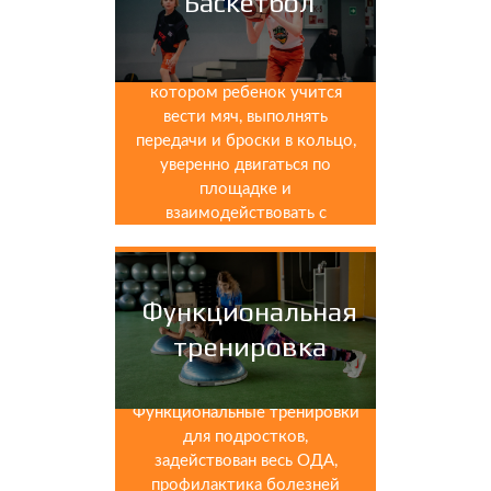
Баскетбол
Командный вид спорта, в
котором ребенок учится
вести мяч, выполнять
передачи и броски в кольцо,
уверенно двигаться по
площадке и
взаимодействовать с
командой.
Функциональная
тренировка
Функциональные тренировки
для подростков,
задействован весь ОДА,
профилактика болезней