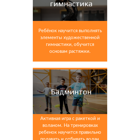
гимнастика
Ребёнок научится выполнять
элементы художественной
гимнастики, обучится
основам растяжки.
Бадминтон
Активная игра с ракеткой и
воланом. На тренировках
ребенок научится правильно
подавать и отбивать волан,