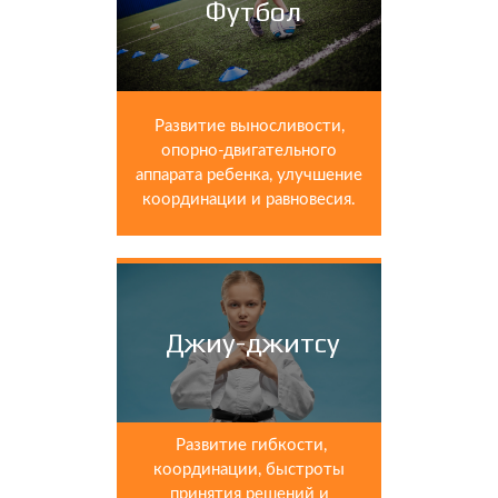
Футбол
Развитие выносливости,
опорно-двигательного
аппарата ребенка, улучшение
координации и равновесия.
Джиу-джитсу
Развитие гибкости,
координации, быстроты
принятия решений и