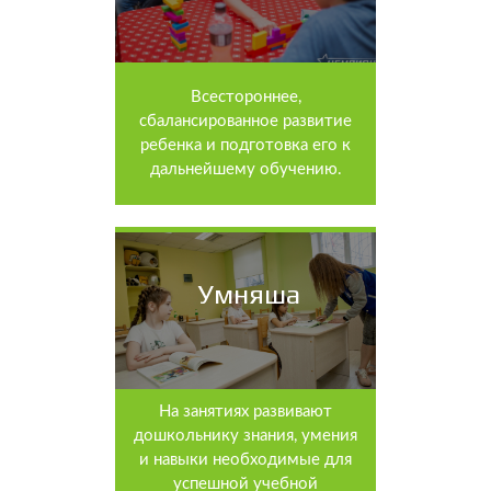
Всестороннее,
сбалансированное развитие
ребенка и подготовка его к
дальнейшему обучению.
Умняша
На занятиях развивают
дошкольнику знания, умения
и навыки необходимые для
успешной учебной