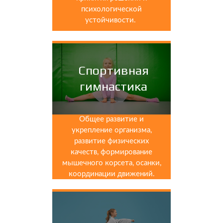
психологической
устойчивости.
Спортивная
гимнастика
Общее развитие и
укрепление организма,
развитие физических
качеств, формирование
мышечного корсета, осанки,
координации движений.