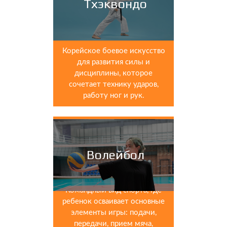
Тхэквондо
Корейское боевое искусство
для развития силы и
дисциплины, которое
сочетает технику ударов,
работу ног и рук.
Волейбол
Командный вид спорта, где
ребенок осваивает основные
элементы игры: подачи,
передачи, прием мяча,