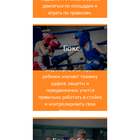
двигаться по площадке и
играть по правилам.
Бокс
Вид спорта, в котором
ребенок изучает технику
ударов, защиты и
передвижения, учится
правильно работать в стойке
и контролировать свои
движения.