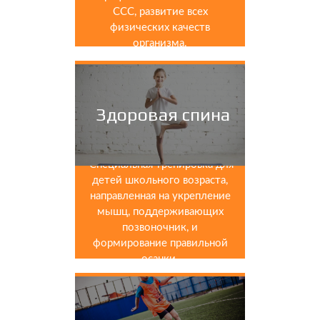
ССС, развитие всех
физических качеств
организма.
Здоровая спина
Специальная тренировка для
детей школьного возраста,
направленная на укрепление
мышц, поддерживающих
позвоночник, и
формирование правильной
осанки.