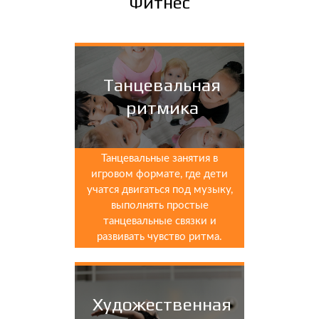
Фитнес
Танцевальная
ритмика
Танцевальные занятия в
игровом формате, где дети
учатся двигаться под музыку,
выполнять простые
танцевальные связки и
развивать чувство ритма.
Художественная