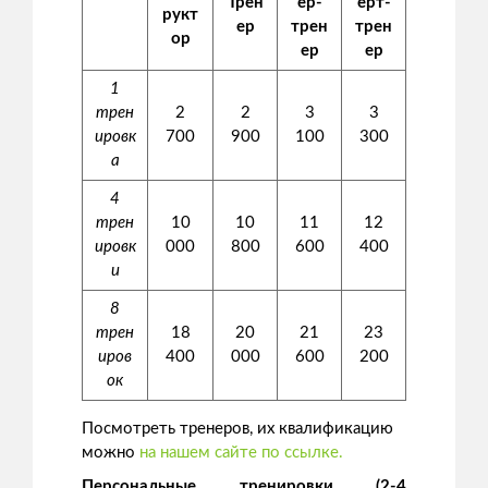
Трен
ер-
ерт-
рукт
ер
трен
трен
ор
ер
ер
1
трен
2
2
3
3
ировк
700
900
100
300
а
4
трен
10
10
11
12
ировк
000
800
600
400
и
8
трен
18
20
21
23
иров
400
000
600
200
ок
Посмотреть тренеров, их квалификацию
можно
на нашем сайте по ссылке.
Персональные тренировки (2-4