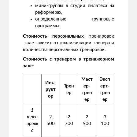
мини-группы в студии пилатеса на
реформерах,
определенные групповые
программы.
Стоимость персональных
тренировок
зале зависит от квалификации тренера и
количества персональных тренировок.
Стоимость с тренером в тренажерном
зале:
Маст
Эксп
Инст
Трен
ер-
ерт-
рукт
ер
трен
трен
ор
ер
ер
1
трен
2
2
2
3
ировк
500
700
900
100
а