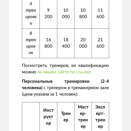
4
трен
9
10
10
11
ировк
200
000
800
600
и
8
трен
16
18
20
21
иров
800
400
000
600
ок
Посмотреть тренеров, их квалификацию
можно
на нашем сайте по ссылке.
Персональные тренировки (2-4
человека)
с тренером в тренажерном зале
(цена указана за 1 человек):
Маст
Эксп
Инст
Трен
ер-
ерт-
рукт
ер
трен
трен
ор
ер
ер