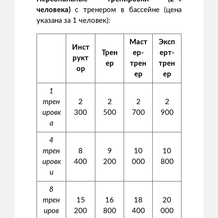
человека)
с тренером в бассейне (цена
указана за 1 человек):
Маст
Эксп
Инст
Трен
ер-
ерт-
рукт
ер
трен
трен
ор
ер
ер
1
трен
2
2
2
2
ировк
300
500
700
900
а
4
трен
8
9
10
10
ировк
400
200
000
800
и
8
трен
15
16
18
20
иров
200
800
400
000