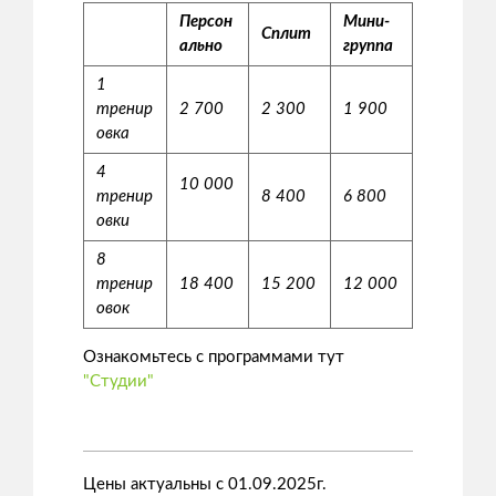
Персон
Мини-
Сплит
ально
группа
1
тренир
2 700
2 300
1 900
овка
4
10 000
тренир
8 400
6 800
овки
8
тренир
18 400
15 200
12 000
овок
Ознакомьтесь с программами тут
"Студии"
Цены актуальны с 01.09.2025г.