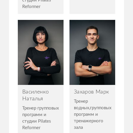
студии Pilates
Reformer
Василенко
Захаров Марк
Наталья
Тренер
водных,групповых
Тренер групповых
программ и
программ и
тренажерного
студии Pilates
зала
Reformer