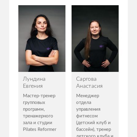
Лундина
Саргова
Евгения
Анастасия
Мастер-тренер
Менеджер
групповых
отдела
программ,
управления
тренажерного
фитнесом
зала и студии
(детский клуб и
Pilates Reformer
бассейн), тренер
детского клуба и