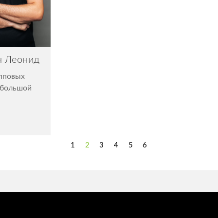
 Леонид
упповых
(большой
1
2
3
4
5
6