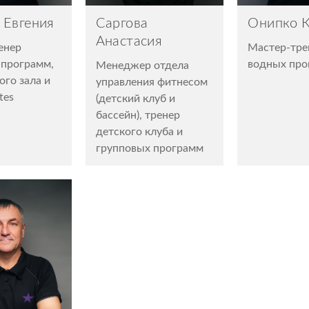
 Евгения
Саргова
Онипко 
Анастасия
енер
Мастер-тре
 программ,
водных пр
Менеджер отдела
го зала и
управления фитнесом
tes
(детский клуб и
бассейн), тренер
детского клуба и
групповых программ