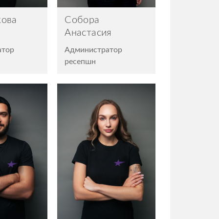
кова
Собора
Анастасия
атор
Администратор
ресепшн