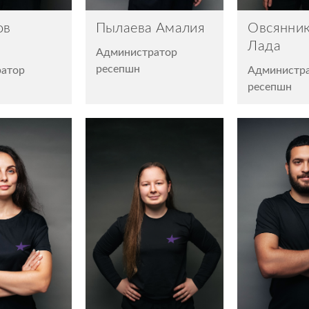
ов
Пылаева Амалия
Овсянни
Лада
Администратор
ресепшн
атор
Администр
ресепшн