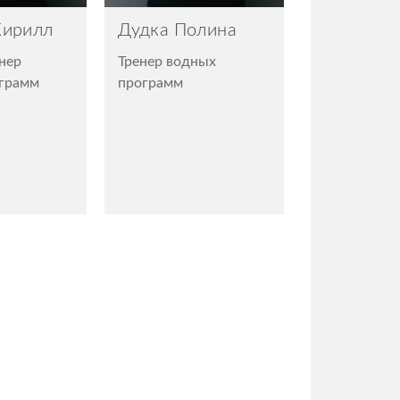
Кирилл
Дудка Полина
нер
Тренер водных
ограмм
программ