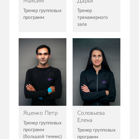
Максим
Дарья
Тренер групповых
Тренер
программ
тренажерного
зала
Яценко Петр
Соловьева
Елена
Тренер групповых
программ
Тренер групповых
(большой теннис)
программ