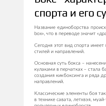
спорта и его с
Название единоборства происхо
box», что в переводе значит «др
Сегодня этот вид спорта имеет
стилей и направлений.
Основная суть бокса – нанесен
кулаками в перчатках – стала б
создания кикбоксинга и ряда д
направлений.
Классические элементы боя та
в технике савата, летхвэя, муай
популярных единоборств.