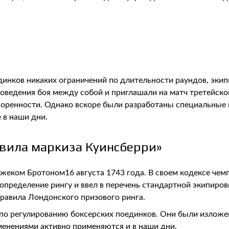
инков никаких ограничений по длительности раундов, экип
оведения боя между собой и приглашали на матч третейског
воренности. Однако вскоре были разработаны специальные
 в наши дни.
авила маркиза Куинсберри»
жеком Бротоном16 августа 1743 года. В своем кодексе че
 определение рингу и ввел в перечень стандартной экипиро
равила Лондонского призового ринга.
 по регулированию боксерских поединков. Они были изложе
менениями активно применяются и в наши дни.