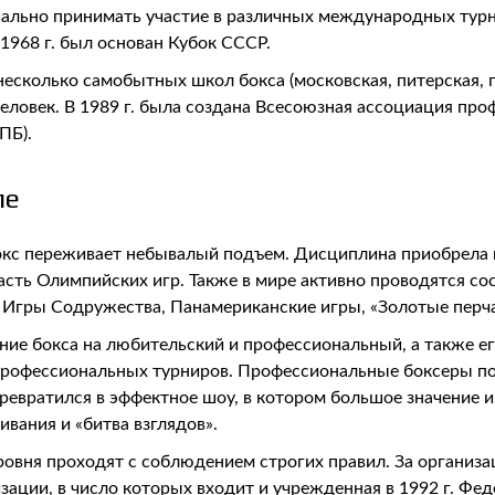
иально принимать участие в различных международных турн
1968 г. был основан Кубок СССР.
несколько самобытных школ бокса (московская, питерская, 
овек. В 1989 г. была создана Всесоюзная ассоциация профес
ПБ).
пе
окс переживает небывалый подъем. Дисциплина приобрела 
асть Олимпийских игр. Также в мире активно проводятся со
Игры Содружества, Панамериканские игры, «Золотые перча
ние бокса на любительский и профессиональный, а также е
профессиональных турниров. Профессиональные боксеры п
евратился в эффектное шоу, в котором большое значение им
ивания и «битва взглядов».
ровня проходят с соблюдением строгих правил. За организ
ии, в число которых входит и учрежденная в 1992 г. Федер