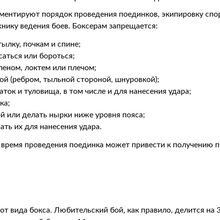
аментируют порядок проведения поединков, экипировку спо
хнику ведения боев. Боксерам запрещается:
ылку, почкам и спине;
саться или бороться;
леном, локтем или плечом;
й (ребром, тыльной стороной, шнуровкой);
аток и туловища, в том числе и для нанесения удара;
ка;
й или делать нырки ниже уровня пояса;
ать их для нанесения удара.
 время проведения поединка может привести к получению 
я
т вида бокса. Любительский бой, как правило, делится на 