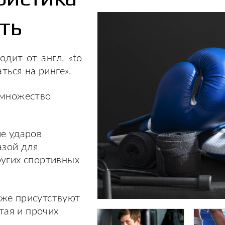
уть
дит от англ. «to
аться на ринге».
 множество
ие ударов
азой для
ругих спортивных
кже присутствуют
-тая и прочих