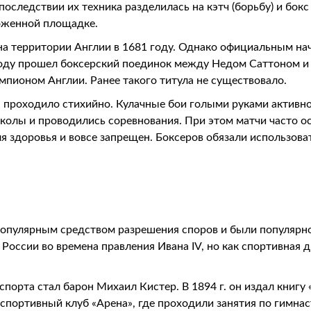
оследствии их техника разделилась на кэтч (борьбу) и бокс
роженной площадке.
на территории Англии в 1681 году. Однако официальным на
 году прошел боксерский поединок между Недом Саттоном 
пионом Англии. Ранее такого титула не существовало.
 проходило стихийно. Кулачные бои голыми руками активн
лы и проводились соревнования. При этом матчи часто ос
 здоровья и вовсе запрещен. Боксеров обязали использов
популярным средством разрешения споров и были популярно
оссии во времена правления Ивана IV, но как спортивная д
орта стал барон Михаил Кистер. В 1894 г. он издал книгу 
е спортивный клуб «Арена», где проходили занятия по гимнас