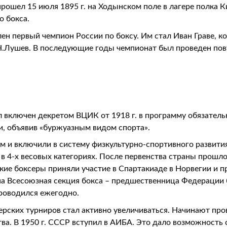
ошел 15 июля 1895 г. на Ходынском поле в лагере полка Ки
о бокса.
лен первый чемпион России по боксу. Им стал Иван Граве, 
 Н.Лушев. В последующие годы чемпионат был проведен пов
включен декретом ВЦИК от 1918 г. в программу обязательно
и, объявив «буржуазным видом спорта».
ым и включили в систему физкультурно-спортивного развити
 4-х весовых категориях. После первенства страны прошл
ские боксеры приняли участие в Спартакиаде в Норвегии и 
а Всесоюзная секция бокса – предшественница Федерации б
проводился ежегодно.
рских турниров стал активно увеличиваться. Начинают пр
ва. В 1950 г. СССР вступил в АИБА. Это дало возможность 