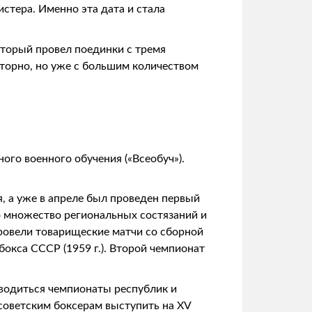
стера. Именно эта дата и стала
который провел поединки с тремя
торно, но уже с большим количеством
го военного обучения («Всеобуч»).
я, а уже в апреле был проведен первый
о множество региональных состязаний и
провели товарищеские матчи со сборной
окса СССР (1959 г.). Второй чемпионат
оводиться чемпионаты республик и
советским боксерам выступить на XV