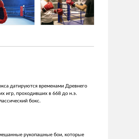
бокса датируются временами Древнего
х игр, проходивших в 668 до н.э.
лассический бокс.
 смешанные рукопашные бои, которые