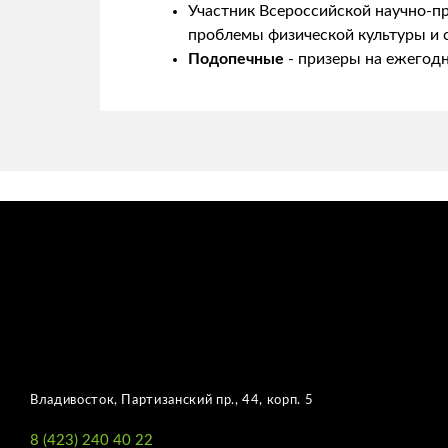
Участник Всероссийской научно-п
проблемы физической культуры и сп
Подопечные
- призеры на ежегод
Владивосток, Партизанский пр., 44, корп. 5
8 (423) 240 40 22