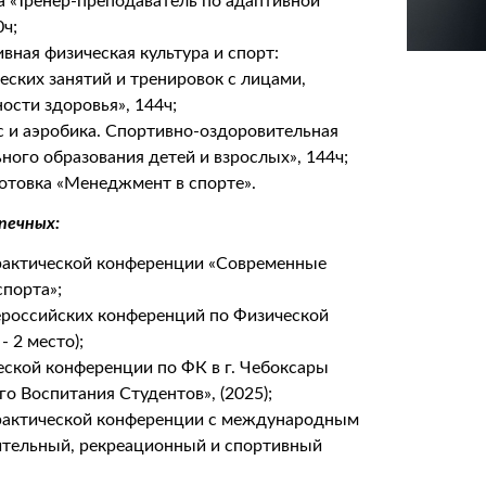
 «Тренер-преподаватель по адаптивной
0ч;
ная физическая культура и спорт:
еских занятий и тренировок с лицами,
сти здоровья», 144ч;
 и аэробика. Спортивно-оздоровительная
ного образования детей и взрослых», 144ч;
отовка «Менеджмент в спорте».
печных:
рактической конференции «Современные
спорта»;
российских конференций по Физической
- 2 место);
ской конференции по ФК в г. Чебоксары
о Воспитания Студентов», (2025);
практической конференции с международным
вительный, рекреационный и спортивный