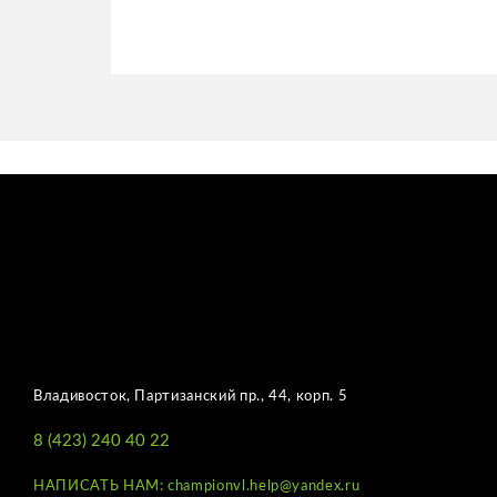
Владивосток, Партизанский пр., 44, корп. 5
8 (423) 240 40 22
НАПИСАТЬ НАМ: championvl.help@yandex.ru